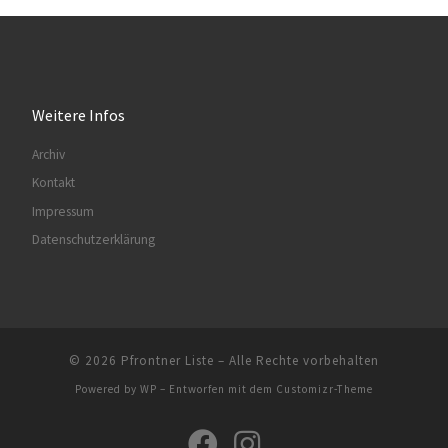
Weitere Infos
Archiv
Kontakt
Impressum
Datenschutzerklärung
© 2026
Pfrontner Liste
– Alle Rechte vorbehalten
Powered by
WP
– Entworfen mit dem
Customizr-Theme