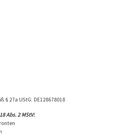
ß § 27a UStG: DE128678018
18 Abs. 2 MStV:
fronten
n