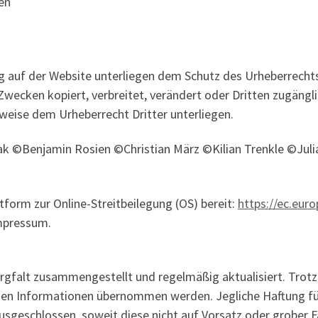
ten
ng auf der Website unterliegen dem Schutz des Urheberrechts
Zwecken kopiert, verbreitet, verändert oder Dritten zugäng
lweise dem Urheberrecht Dritter unterliegen.
ak ©Benjamin Rosien ©Christian März ©Kilian Trenkle ©Jul
tform zur Online-Streitbeilegung (OS) bereit:
https://ec.eur
Impressum.
rgfalt zusammengestellt und regelmäßig aktualisiert. Trot
enen Informationen übernommen werden. Jegliche Haftung für 
sgeschlossen, soweit diese nicht auf Vorsatz oder grober Fa