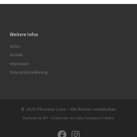
Weitere Infos
Archiv
Kontakt
Impressum
Datenschutzerklärung
© 2026
Pfrontner Liste
– Alle Rechte vorbehalten
Powered by
WP
– Entworfen mit dem
Customizr-Theme