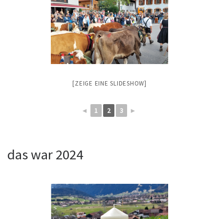
[ZEIGE EINE SLIDESHOW]
◄
1
2
3
►
das war 2024