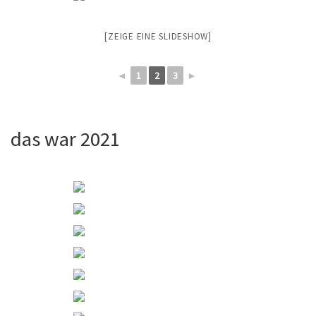
[ZEIGE EINE SLIDESHOW]
◄
1
2
3
►
das war 2021