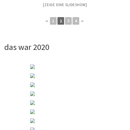
[ZEIGE EINE SLIDESHOW]
◄
1
2
3
4
►
das war 2020