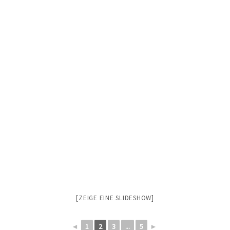
[ZEIGE EINE SLIDESHOW]
◄
1
2
3
...
5
►