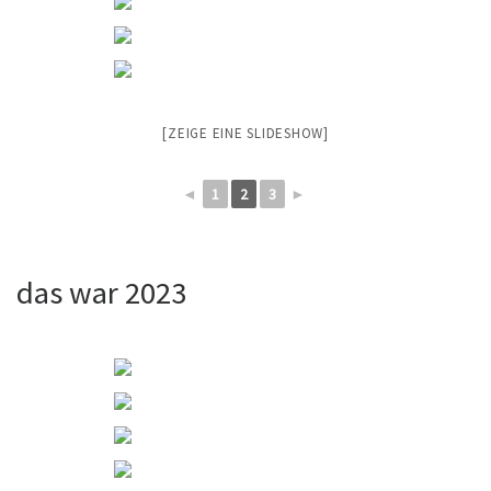
[ZEIGE EINE SLIDESHOW]
◄
1
2
3
►
das war 2023