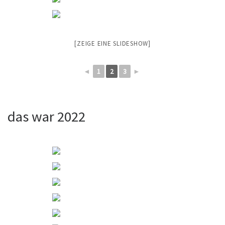
[ZEIGE EINE SLIDESHOW]
◄
1
2
3
►
das war 2022