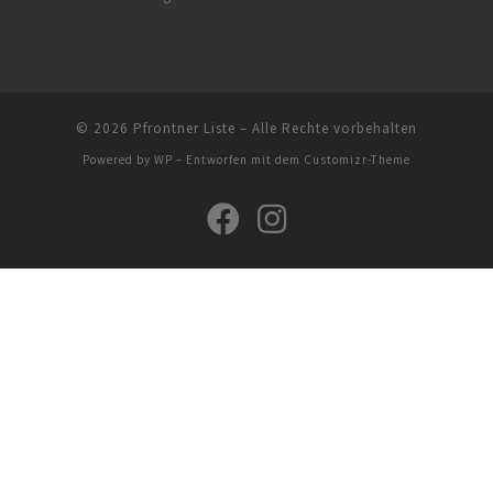
© 2026
Pfrontner Liste
– Alle Rechte vorbehalten
Powered by
WP
– Entworfen mit dem
Customizr-Theme