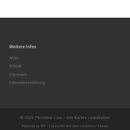
Weitere Infos
Archiv
Kontakt
Impressum
Datenschutzerklärung
© 2026
Pfrontner Liste
– Alle Rechte vorbehalten
Powered by
WP
– Entworfen mit dem
Customizr-Theme