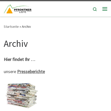
Zum Inhalt springen
Search
Me
Startseite
»
Archiv
Archiv
Hier findet Ihr …
unsere
Presseberichte