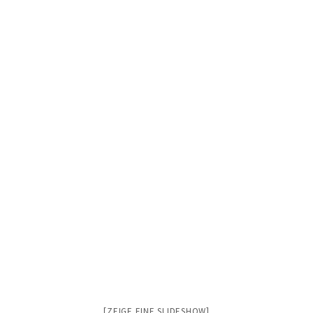
[ZEIGE EINE SLIDESHOW]