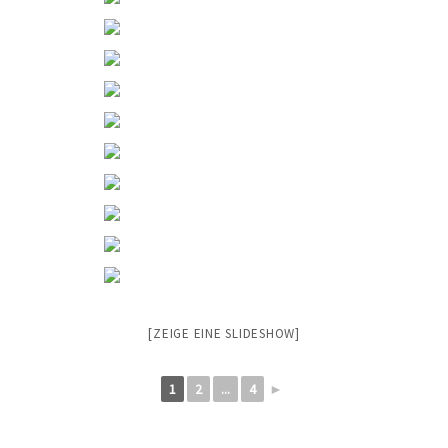
[ZEIGE EINE SLIDESHOW]
1
2
...
4
►