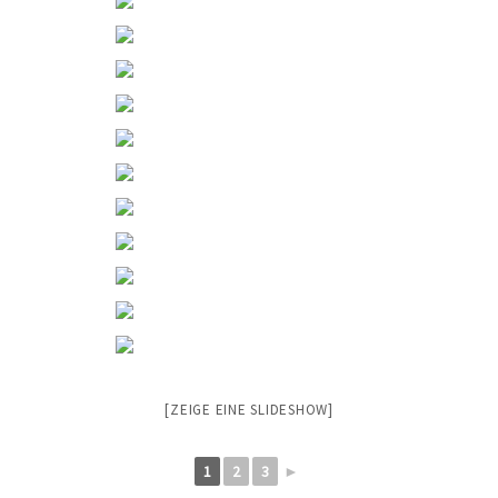
[ZEIGE EINE SLIDESHOW]
1
2
3
►