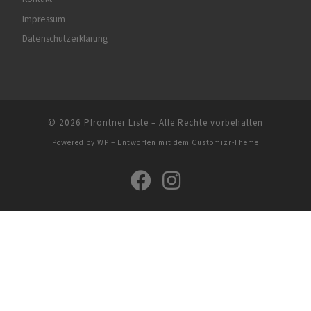
Impressum
Datenschutzerklärung
© 2026
Pfrontner Liste
– Alle Rechte vorbehalten
Powered by
WP
– Entworfen mit dem
Customizr-Theme